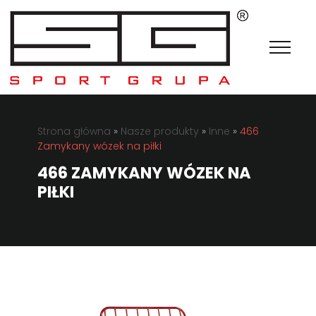
Strona główna
»
Nasze produkty
»
Inne
»
466
Zamykany wózek na piłki
466 ZAMYKANY WÓZEK NA
PIŁKI