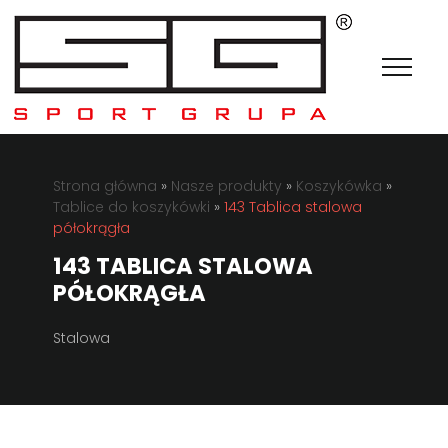
Strona główna
»
Nasze produkty
»
Koszykówka
»
Tablice do koszykówki
»
143 Tablica stalowa
półokrągła
143 TABLICA STALOWA
PÓŁOKRĄGŁA
Stalowa