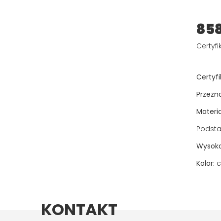
85
Certyfi
Certyfi
Przezn
Materia
Podsta
Wysoko
Kolor:
c
KONTAKT