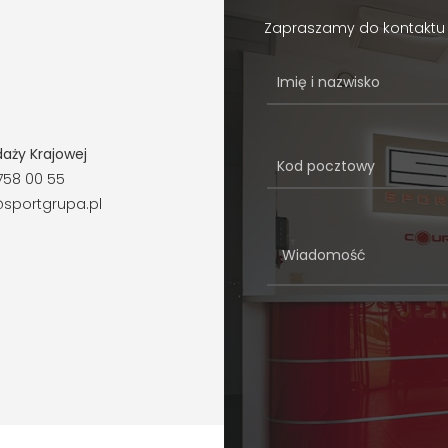
Zapraszamy do kontaktu 
daży Krajowej
758 00 55
sportgrupa.pl