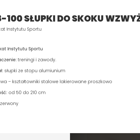
8-100 SŁUPKI DO SKOKU WZWY
kat Instytutu Sportu
kat Instytutu Sportu
aczenie:
treningi i zawody.
ł:
słupki ze stopu alumiunium
wa – kształtowniki stalowe lakierowane proszkowo
ść:
od 50 do 210 cm
zerwony