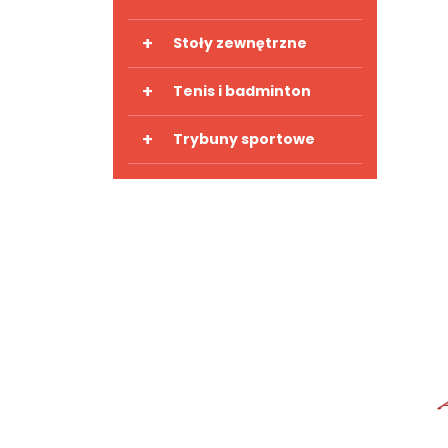
+
Stoły zewnętrzne
+
Tenis i badminton
+
Trybuny sportowe