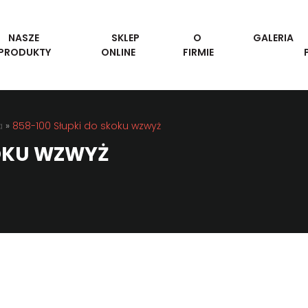
NASZE
SKLEP
O
GALERIA
PRODUKTY
ONLINE
FIRMIE
a
»
858-100 Słupki do skoku wzwyż
KOKU WZWYŻ