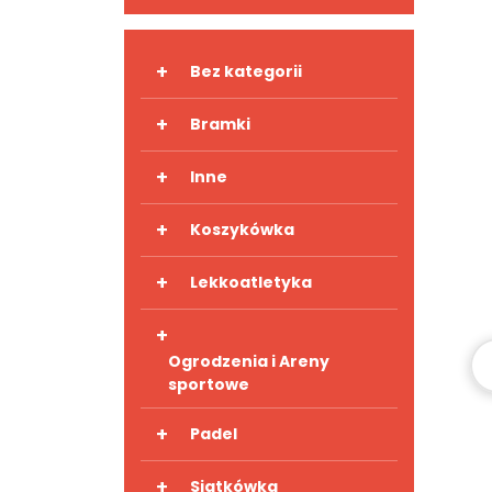
+
Bez kategorii
+
Bramki
+
Inne
+
Koszykówka
+
Lekkoatletyka
+
Ogrodzenia i Areny
sportowe
+
Padel
+
Siatkówka