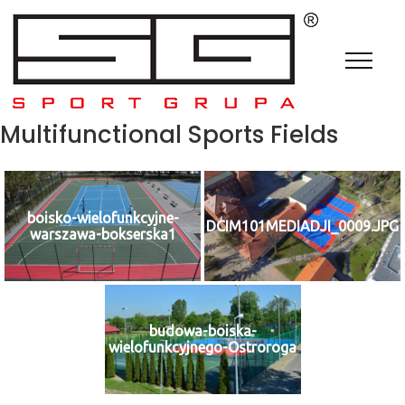
Multifunctional Sports Fields
boisko-wielofunkcyjne-
DCIM101MEDIADJI_0009.JPG
warszawa-bokserska1
budowa-boiska-
wielofunkcyjnego-Ostroroga